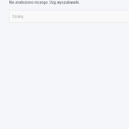
Nie znaleziono niczego. Użyj wyszukiwarki.
S
z
u
k
a
j