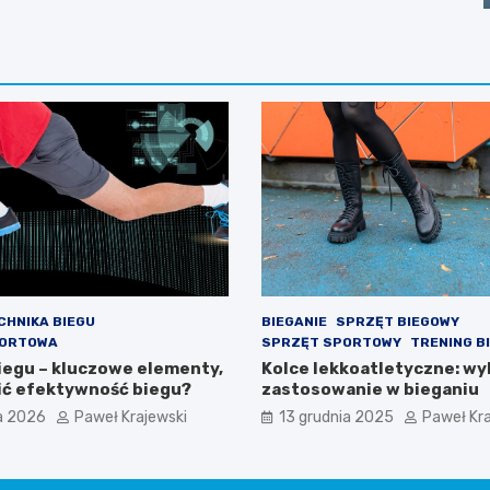
CHNIKA BIEGU
BIEGANIE
SPRZĘT BIEGOWY
PORTOWA
SPRZĘT SPORTOWY
TRENING B
iegu – kluczowe elementy,
Kolce lekkoatletyczne: wyb
ić efektywność biegu?
zastosowanie w bieganiu
a 2026
Paweł Krajewski
13 grudnia 2025
Paweł Kra