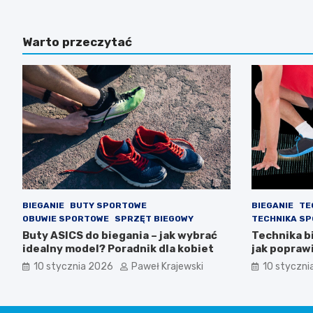
Warto przeczytać
BIEGANIE
BUTY SPORTOWE
BIEGANIE
TE
OBUWIE SPORTOWE
SPRZĘT BIEGOWY
TECHNIKA S
Buty ASICS do biegania – jak wybrać
Technika b
idealny model? Poradnik dla kobiet
jak popraw
10 stycznia 2026
Paweł Krajewski
10 styczni