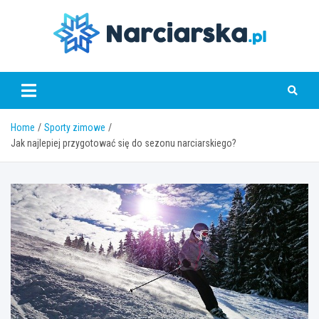
Skip
to
content
www.narciarska.pl
Home
Sporty zimowe
Jak najlepiej przygotować się do sezonu narciarskiego?