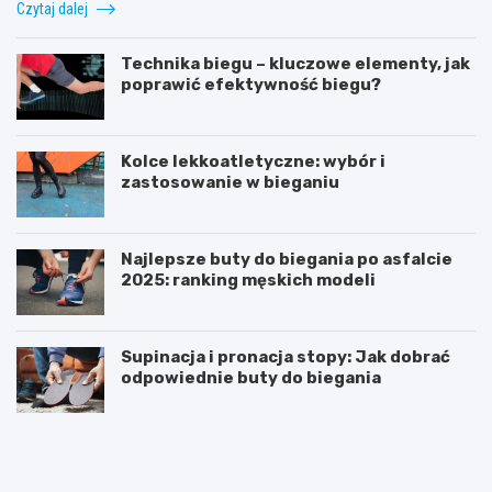
Czytaj dalej
Technika biegu – kluczowe elementy, jak
poprawić efektywność biegu?
Kolce lekkoatletyczne: wybór i
zastosowanie w bieganiu
Najlepsze buty do biegania po asfalcie
2025: ranking męskich modeli
Supinacja i pronacja stopy: Jak dobrać
odpowiednie buty do biegania
K
Z
a
b
m
i
i
g