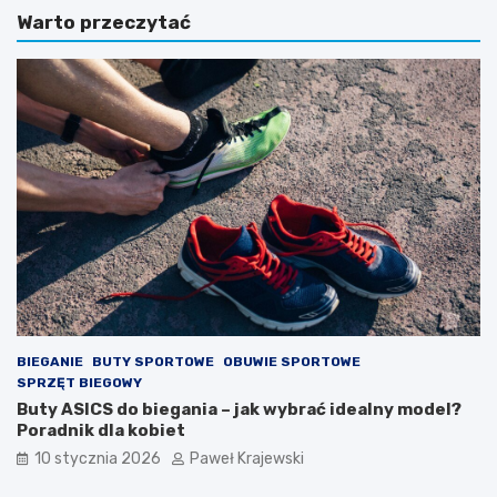
l
n
Warto przeczytać
S
i
t
e
o
w
c
B
h
r
–
ó
m
d
i
k
s
a
t
–
r
z
z
i
s
m
k
o
o
w
k
a
ó
k
BIEGANIE
BUTY SPORTOWE
OBUWIE SPORTOWE
w
a
SPRZĘT BIEGOWY
n
r
Buty ASICS do biegania – jak wybrać idealny model?
a
i
Poradnik dla kobiet
r
e
10 stycznia 2026
Paweł Krajewski
c
r
i
a