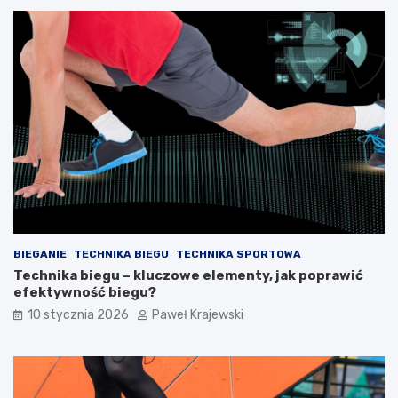
a
b
r
o
s
g
k
a
i
t
c
a
h
w
m
e
d
a
l
e
BIEGANIE
TECHNIKA BIEGU
TECHNIKA SPORTOWA
Technika biegu – kluczowe elementy, jak poprawić
efektywność biegu?
10 stycznia 2026
Paweł Krajewski